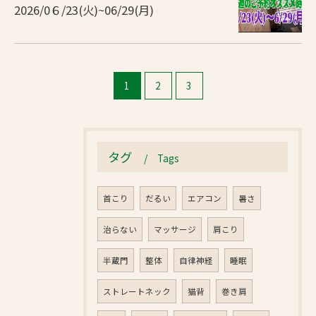
2026/0６/23(火)~06/29(月)
1
2
3
タグ
Tags
首こり
だるい
エアコン
暑さ
治らない
マッサージ
肩こり
半蔵門
整体
自律神経
睡眠
ストレートネック
猫背
巻き肩