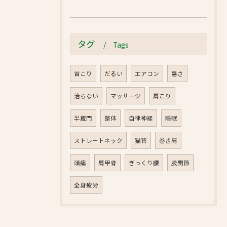
タグ
Tags
首こり
だるい
エアコン
暑さ
治らない
マッサージ
肩こり
半蔵門
整体
自律神経
睡眠
ストレートネック
猫背
巻き肩
頭痛
肩甲骨
ぎっくり腰
股関節
全身疲労