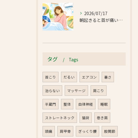
2026/07/17
朝起きると首が痛い…エアコンの冷えで首肩こりと足のだるさが気になったお客様｜半蔵門 首肩リフレッシュ整体院
タグ
Tags
首こり
だるい
エアコン
暑さ
治らない
マッサージ
肩こり
半蔵門
整体
自律神経
睡眠
ストレートネック
猫背
巻き肩
頭痛
肩甲骨
ぎっくり腰
股関節