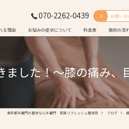
070-2262-0439
お問い合
れる理由
お悩みの症状について
料金表
施術の流
いさつ
よくある質
きました！～膝の痛み、
東京都半蔵門の整体なら半蔵門 首肩リフレッシュ整体院
ブログ