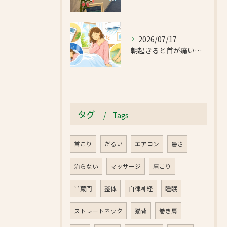
2026/07/17
朝起きると首が痛い…エアコンの冷えで首肩こりと足のだるさが気になったお客様｜半蔵門 首肩リフレッシュ整体院
タグ
Tags
首こり
だるい
エアコン
暑さ
治らない
マッサージ
肩こり
半蔵門
整体
自律神経
睡眠
ストレートネック
猫背
巻き肩