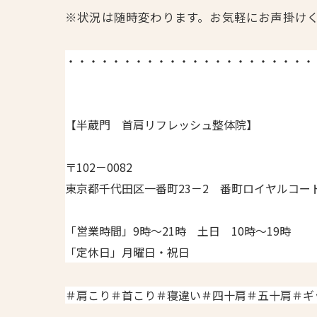
※状況は随時変わります。お気軽にお声掛け
・・・・・・・・・・・・・・・・・・・・・・
【半蔵門 首肩リフレッシュ整体院】
〒102－0082
東京都千代田区一番町23－2 番町ロイヤルコート
「営業時間」9時～21時 土日 10時～19時
「定休日」月曜日・祝日
＃肩こり＃首こり＃寝違い＃四十肩＃五十肩＃ギ