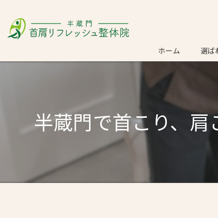
ホーム
選ば
ごあ
半蔵門で首こり、肩