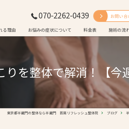
070-2262-0439
お問い合
れる理由
お悩みの症状について
料金表
施術の流
いさつ
よくある質
こりを整体で解消！【今
東京都半蔵門の整体なら半蔵門 首肩リフレッシュ整体院
ブログ