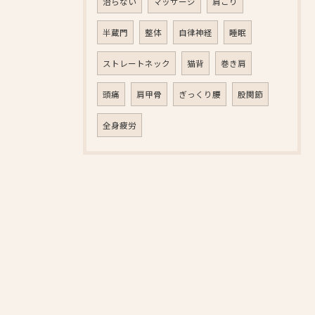
治らない
マッサージ
肩こり
半蔵門
整体
自律神経
睡眠
ストレートネック
猫背
巻き肩
頭痛
肩甲骨
ぎっくり腰
股関節
全身疲労