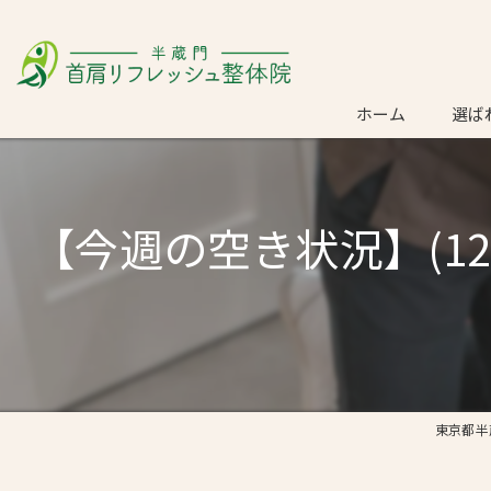
ホーム
選ば
ごあ
【今週の空き状況】(12
東京都半