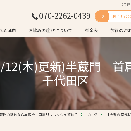
【今週
070-2262-0439
お問い合
れる理由
お悩みの症状について
料金表
施術の流
いさつ
よくある質
/12(木)更新)半蔵門
千代田区
蔵門の整体なら半蔵門 首肩リフレッシュ整体院
ブログ
【今週の空き状