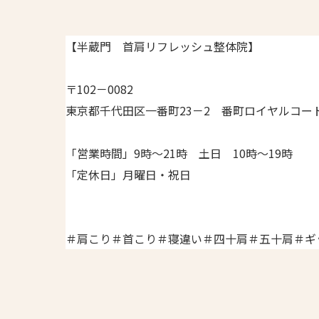
【半蔵門 首肩リフレッシュ整体院】
〒102－0082
東京都千代田区一番町23－2 番町ロイヤルコート
「営業時間」9時～21時 土日 10時～19時
「定休日」月曜日・祝日
＃肩こり＃首こり＃寝違い＃四十肩＃五十肩＃ギ