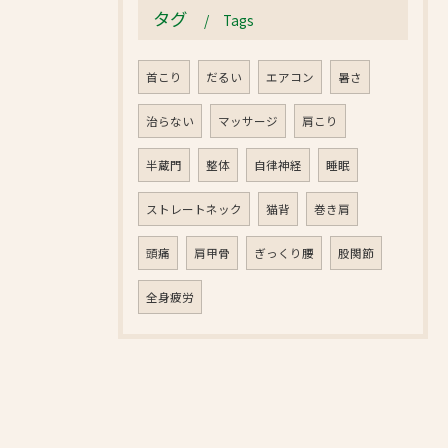
タグ
Tags
首こり
だるい
エアコン
暑さ
治らない
マッサージ
肩こり
半蔵門
整体
自律神経
睡眠
ストレートネック
猫背
巻き肩
頭痛
肩甲骨
ぎっくり腰
股関節
全身疲労