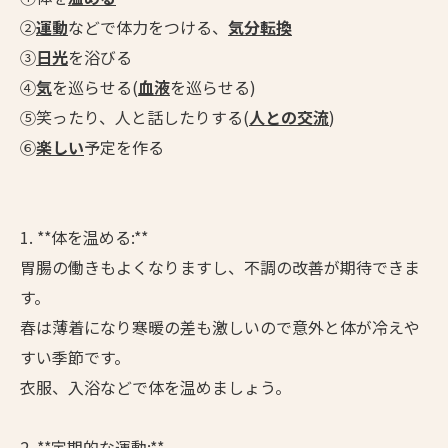
②
運動
などで体力をつける、
気分転換
③
日光
を浴びる
④
気
を巡らせる(
血液
を巡らせる)
⑤笑ったり、人と話したりする(
人との交流
)
⑥
楽しい
予定を作る
1. **体を温める:**
胃腸の働きもよくなりますし、不調の改善が期待できま
す。
春は薄着になり寒暖の差も激しいので意外と体が冷えや
すい季節です。
衣服、入浴などで体を温めましょう。
2. **定期的な運動:**