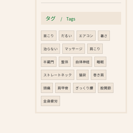
タグ
Tags
首こり
だるい
エアコン
暑さ
治らない
マッサージ
肩こり
半蔵門
整体
自律神経
睡眠
ストレートネック
猫背
巻き肩
頭痛
肩甲骨
ぎっくり腰
股関節
全身疲労