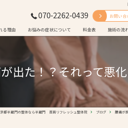
070-2262-0439
お問い合
れる理由
お悩みの症状について
料金表
施術の流
いさつ
よくある質
痛が出た！？それって悪化
東京都半蔵門の整体なら半蔵門 首肩リフレッシュ整体院
ブログ
腰痛が