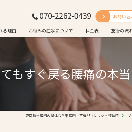
070-2262-0439
お問い合
れる理由
お悩みの症状について
料金表
施術の流
いさつ
よくある質
してもすぐ戻る腰痛の本当
東京都半蔵門の整体なら半蔵門 首肩リフレッシュ整体院
ブ