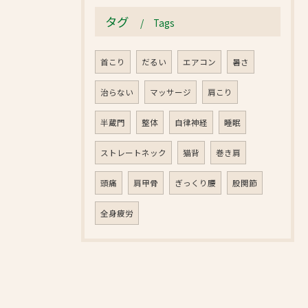
タグ
Tags
首こり
だるい
エアコン
暑さ
治らない
マッサージ
肩こり
半蔵門
整体
自律神経
睡眠
ストレートネック
猫背
巻き肩
頭痛
肩甲骨
ぎっくり腰
股関節
全身疲労