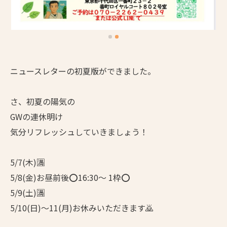
ニュースレターの初夏版ができました。
さ、初夏の陽気の
GWの連休明け
気分リフレッシュしていきましょう！
5/7(木)🈵
5/8(金)お昼前後⭕️16:30〜 1枠⭕️
5/9(土)🈵
5/10(日)〜11(月)お休みいただきます🙇