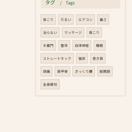
タグ
Tags
首こり
だるい
エアコン
暑さ
治らない
マッサージ
肩こり
半蔵門
整体
自律神経
睡眠
ストレートネック
猫背
巻き肩
頭痛
肩甲骨
ぎっくり腰
股関節
全身疲労