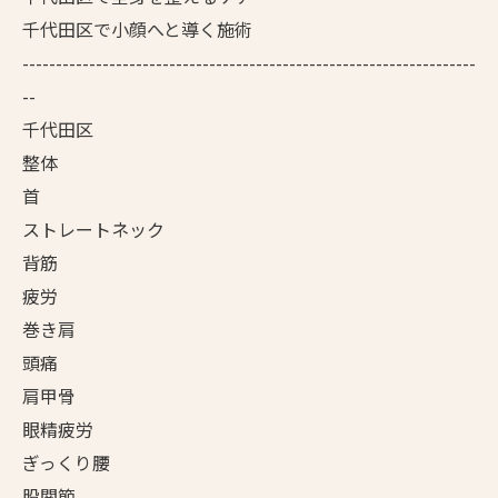
千代田区で小顔へと導く施術
--------------------------------------------------------------------
--
千代田区
整体
首
ストレートネック
背筋
疲労
巻き肩
頭痛
肩甲骨
眼精疲労
ぎっくり腰
股関節