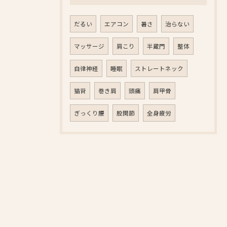
だるい
エアコン
暑さ
治らない
マッサージ
肩こり
半蔵門
整体
自律神経
睡眠
ストレートネック
猫背
巻き肩
頭痛
肩甲骨
ぎっくり腰
股関節
全身疲労