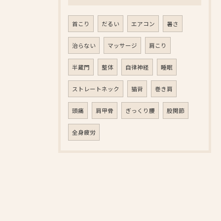
首こり
だるい
エアコン
暑さ
治らない
マッサージ
肩こり
半蔵門
整体
自律神経
睡眠
ストレートネック
猫背
巻き肩
頭痛
肩甲骨
ぎっくり腰
股関節
全身疲労