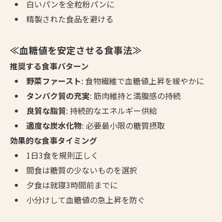
白いパンを全粒粉パンに
精製された食品を避ける
≪血糖値を安定させる食事法≫
推奨する食事パターン
野菜ファースト
: 食物繊維で血糖値上昇を緩やかに
タンパク質の充実
: 筋肉維持と満腹感の持続
良質な脂質
: 持続的なエネルギー供給
適度な炭水化物
: 必要最小限の糖質摂取
効果的な食事タイミング
1日3食を規則正しく
間食は糖質の少ないものを選択
夕食は就寝3時間前までに
小分けして血糖値の急上昇を防ぐ