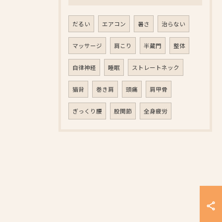
だるい
エアコン
暑さ
治らない
マッサージ
肩こり
半蔵門
整体
自律神経
睡眠
ストレートネック
猫背
巻き肩
頭痛
肩甲骨
ぎっくり腰
股関節
全身疲労