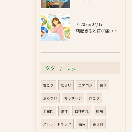
2026/07/17
朝起きると首が痛い…エアコンの冷えで首肩こりと足のだるさが気になったお客様｜半蔵門 首肩リフレッシュ整体院
タグ
Tags
首こり
だるい
エアコン
暑さ
治らない
マッサージ
肩こり
半蔵門
整体
自律神経
睡眠
ストレートネック
猫背
巻き肩