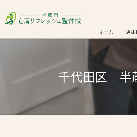
ホーム
選ば
ごあ
千代田区 半