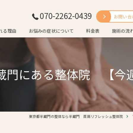
070-2262-0439
お問い合
れる理由
お悩みの症状について
料金表
施術の流
いさつ
よくある質
蔵門にある整体院 【今
東京都半蔵門の整体なら半蔵門 首肩リフレッシュ整体院