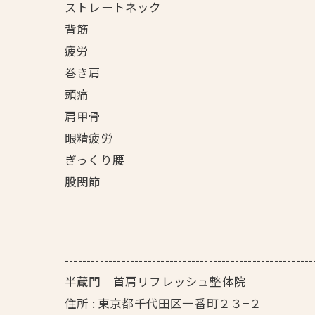
ストレートネック
背筋
疲労
巻き肩
頭痛
肩甲骨
眼精疲労
ぎっくり腰
股関節
---------------------------------------------------------
半蔵門 首肩リフレッシュ整体院
住所 : 東京都千代田区一番町２３−２