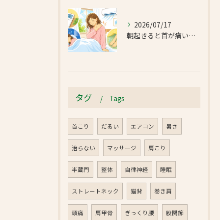
2026/07/17
朝起きると首が痛い…エアコンの冷えで首肩こりと足のだるさが気になったお客様｜半蔵門 首肩リフレッシュ整体院
タグ
Tags
首こり
だるい
エアコン
暑さ
治らない
マッサージ
肩こり
半蔵門
整体
自律神経
睡眠
ストレートネック
猫背
巻き肩
頭痛
肩甲骨
ぎっくり腰
股関節