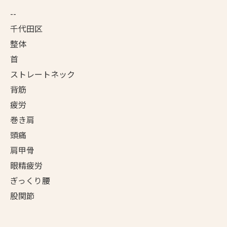
--
千代田区
整体
首
ストレートネック
背筋
疲労
巻き肩
頭痛
肩甲骨
眼精疲労
ぎっくり腰
股関節